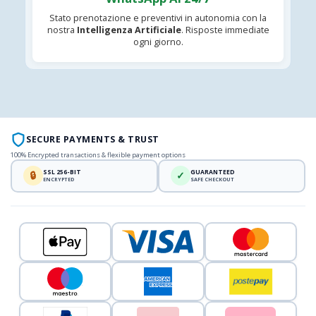
Stato prenotazione e preventivi in autonomia con la
nostra
Intelligenza Artificiale
. Risposte immediate
ogni giorno.
SECURE PAYMENTS & TRUST
100% Encrypted transactions & flexible payment options
SSL 256-BIT
GUARANTEED
🔒
✓
ENCRYPTED
SAFE CHECKOUT