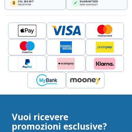
SSL 256-BIT
GUARANTEED
🔒
✓
ENCRYPTED
SAFE CHECKOUT
Vuoi ricevere
promozioni esclusive?