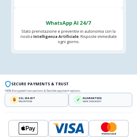
WhatsApp AI 24/7
Stato prenotazione e preventivi in autonomia con la
nostra
Intelligenza Artificiale
. Risposte immediate
ogni giorno.
SECURE PAYMENTS & TRUST
100% Encrypted transactions & flexible payment options
SSL 256-BIT
GUARANTEED
🔒
✓
ENCRYPTED
SAFE CHECKOUT