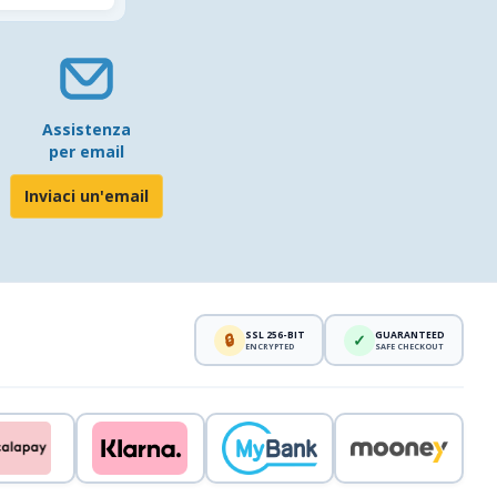
Assistenza
per email
Inviaci un'email
SSL 256-BIT
GUARANTEED
🔒
✓
ENCRYPTED
SAFE CHECKOUT