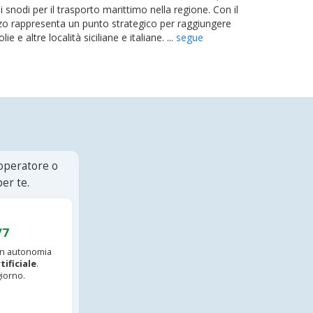
snodi per il trasporto marittimo nella regione. Con il
zo rappresenta un punto strategico per raggiungere
ie e altre località siciliane e italiane. ...
segue
 operatore o
er te.
/7
 in autonomia
tificiale
.
iorno.