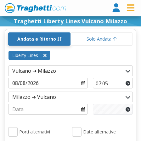
Tragh
Traghetti Liberty Lines Vulcano Milazzo
Andata e Ritorno
Solo Andata
Liberty Lines
Porti alternativi
Date alternative