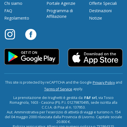
Chi siamo
Portale Agenzie
Offerte Speciali
FAQ
Programma di
Destinazioni
Affiliazione
Regolamento
Notizie
This site is protected by reCAPTCHA and the Google
and
Privacy Policy
apply.
Terms of Service
La prenotazione dei traghetti è gestita da:
F&F srl
, via Tosco
Romagnola, 1603 - Cascina (PI). P.I. 01279870495, sede iscritta alla
C.C.I.A. di Pisa al n. 137953.
Aut. Amministrativa per l'esercizio di attività di viaggi e turismo n. 154
del 04 maggio 2000 rilasciata dalla Provincia di Livorno. Capitale sociale
20.800 €.
Polizza assicurativa: Allianz con numero polizza n.732864315