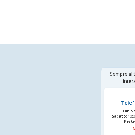
Sempre al t
inter
Telef
Lun-V
Sabato:
10:0
Festi
A