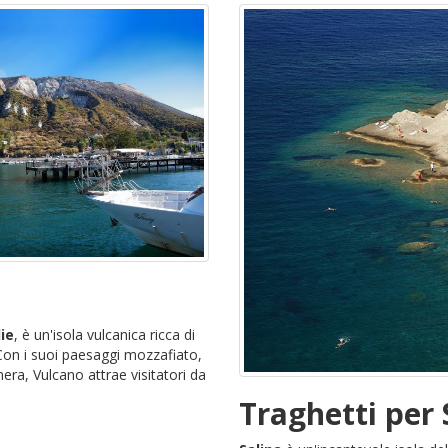
lie
, è un'isola vulcanica ricca di
 Con i suoi paesaggi mozzafiato,
nera, Vulcano attrae visitatori da
Traghetti per 