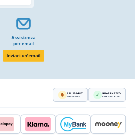
Assistenza
per email
Inviaci un'email
SSL 256-BIT
GUARANTEED
🔒
✓
ENCRYPTED
SAFE CHECKOUT