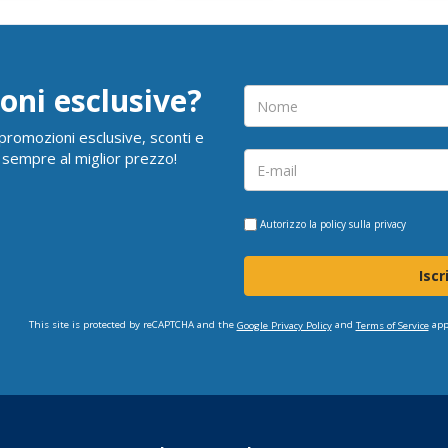
oni esclusive?
i promozioni esclusive, sconti e
 sempre al miglior prezzo!
Autorizzo la
policy sulla privacy
Iscr
This site is protected by reCAPTCHA and the
and
app
Google Privacy Policy
Terms of Service