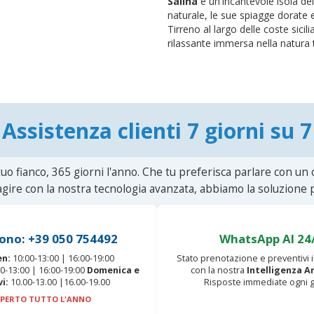
Salina
è un'incantevole isola dell
naturale, le sue spiagge dorate 
Tirreno al largo delle coste sici
rilassante immersa nella natura t
Assistenza clienti 7 giorni su 7
uo fianco, 365 giorni l'anno. Che tu preferisca parlare con un
agire con la nostra tecnologia avanzata, abbiamo la soluzione p
ono: +39 050 754492
WhatsApp AI 24
en:
10:00-13:00 | 16:00-19:00
Stato prenotazione e preventivi
0-13:00 | 16:00-19:00
Domenica e
con la nostra
Intelligenza Ar
vi:
10.00-13.00 |16.00-19.00
Risposte immediate ogni g
PERTO TUTTO L'ANNO