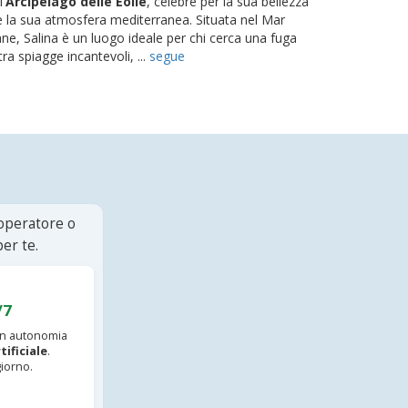
'
Arcipelago delle Eolie
, celebre per la sua bellezza
e la sua atmosfera mediterranea. Situata nel Mar
liane, Salina è un luogo ideale per chi cerca una fuga
ra spiagge incantevoli, ...
segue
 operatore o
er te.
/7
 in autonomia
tificiale
.
iorno.