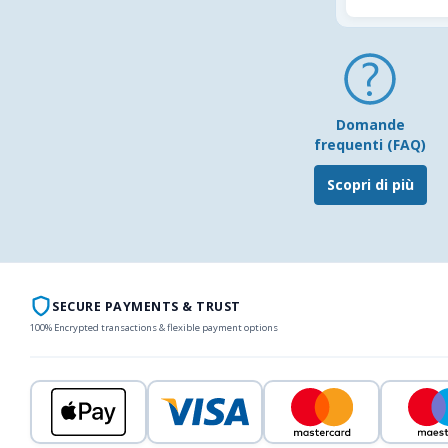
Domande
frequenti (FAQ)
Scopri di più
SECURE PAYMENTS & TRUST
100% Encrypted transactions & flexible payment options