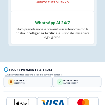
APERTO TUTTO L'ANNO
WhatsApp AI 24/7
Stato prenotazione e preventivi in autonomia con la
nostra
Intelligenza Artificiale
. Risposte immediate
ogni giorno.
SECURE PAYMENTS & TRUST
100% Encrypted transactions & flexible payment options
SSL 256-BIT
GUARANTEED
🔒
✓
ENCRYPTED
SAFE CHECKOUT