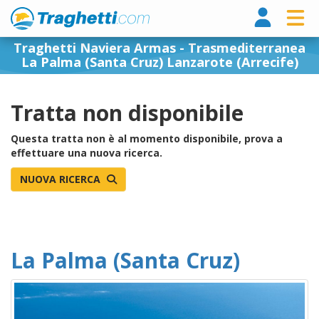
Tragh
Traghetti Naviera Armas - Trasmediterranea
La Palma (Santa Cruz) Lanzarote (Arrecife)
Tratta non disponibile
Questa tratta non è al momento disponibile, prova a
effettuare una nuova ricerca.
NUOVA RICERCA
La Palma (Santa Cruz)