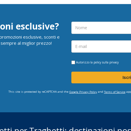
oni esclusive?
i promozioni esclusive, sconti e
 sempre al miglior prezzo!
Autorizzo la
policy sulla privacy
Iscr
This site is protected by reCAPTCHA and the
and
app
Google Privacy Policy
Terms of Service
ietti per Traghetti: destinazioni poss