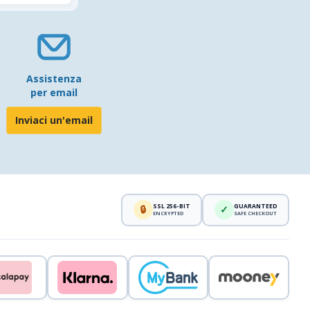
Assistenza
per email
Inviaci un'email
SSL 256-BIT
GUARANTEED
🔒
✓
ENCRYPTED
SAFE CHECKOUT