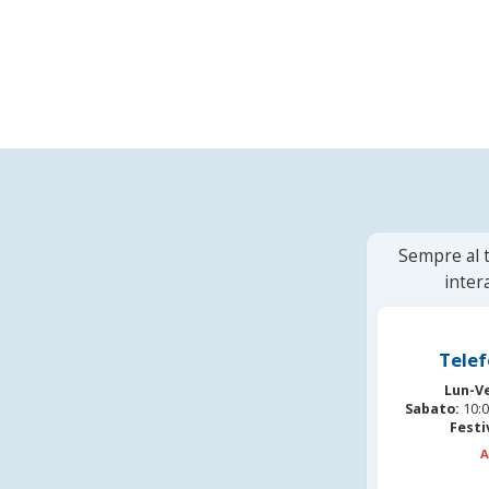
Sempre al t
inter
Telef
Lun-V
Sabato:
10:0
Festi
A