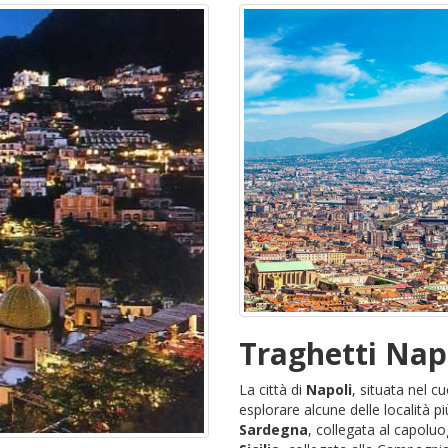
Traghetti Nap
La città di
Napoli
, situata nel c
esplorare alcune delle località p
Sardegna
, collegata al capolu