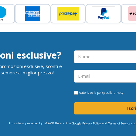
oni esclusive?
i promozioni esclusive, sconti e
 sempre al miglior prezzo!
Autorizzo la
policy sulla privacy
Iscr
This site is protected by reCAPTCHA and the
and
app
Google Privacy Policy
Terms of Service