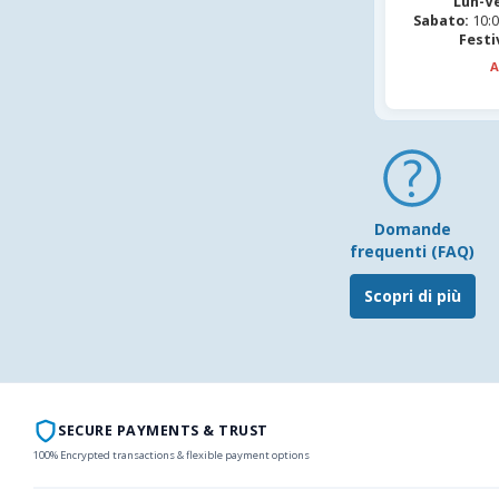
Lun-V
Sabato:
10:0
Festi
A
Domande
frequenti (FAQ)
Scopri di più
SECURE PAYMENTS & TRUST
100% Encrypted transactions & flexible payment options