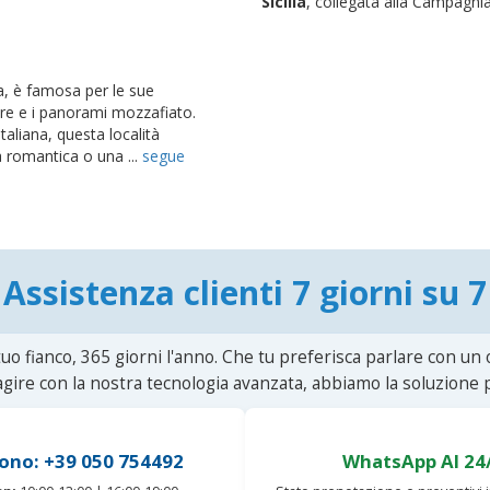
Sicilia
, collegata alla Campagnia
a, è famosa per le sue
are e i panorami mozzafiato.
taliana, questa località
 romantica o una ...
segue
Assistenza clienti 7 giorni su 7
uo fianco, 365 giorni l'anno. Che tu preferisca parlare con un
agire con la nostra tecnologia avanzata, abbiamo la soluzione p
ono: +39 050 754492
WhatsApp AI 24