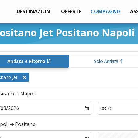
DESTINAZIONI
OFFERTE
COMPAGNIE
AS
ositano Jet Positano Napoli
Andata e Ritorno
Solo Andata
itano Jet