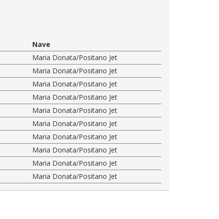
Nave
Maria Donata/Positano Jet
Maria Donata/Positano Jet
Maria Donata/Positano Jet
Maria Donata/Positano Jet
Maria Donata/Positano Jet
Maria Donata/Positano Jet
Maria Donata/Positano Jet
Maria Donata/Positano Jet
Maria Donata/Positano Jet
Maria Donata/Positano Jet