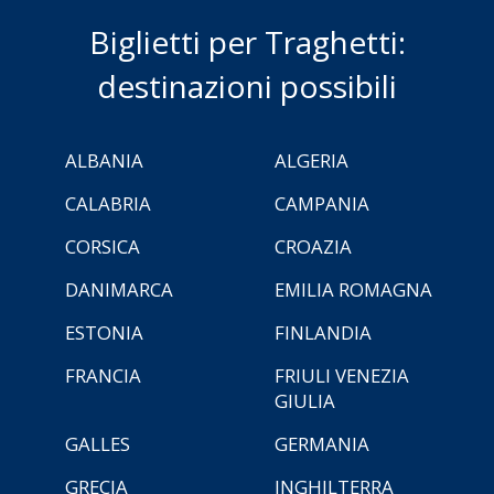
Biglietti per Traghetti:
destinazioni possibili
ALBANIA
ALGERIA
CALABRIA
CAMPANIA
CORSICA
CROAZIA
DANIMARCA
EMILIA ROMAGNA
ESTONIA
FINLANDIA
FRANCIA
FRIULI VENEZIA
GIULIA
GALLES
GERMANIA
GRECIA
INGHILTERRA