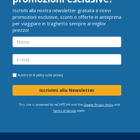
Iscriviti alla nostra newsletter gratuita e ricevi
promozioni esclusive, sconti e offerte in anteprima
per viaggiare in traghetto sempre al miglior
prezzo!
Autorizzo la
policy sulla privacy
Iscrivimi alla Newsletter
This site is protected by reCAPTCHA and the
and
Google Privacy Policy
apply.
Terms of Service