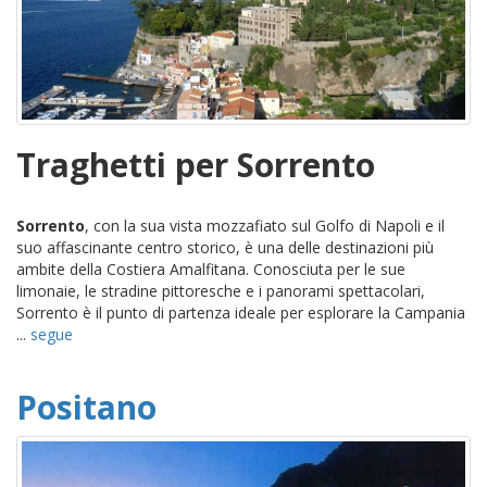
Traghetti per Sorrento
Sorrento
, con la sua vista mozzafiato sul Golfo di Napoli e il
suo affascinante centro storico, è una delle destinazioni più
ambite della Costiera Amalfitana. Conosciuta per le sue
limonaie, le stradine pittoresche e i panorami spettacolari,
Sorrento è il punto di partenza ideale per esplorare la Campania
...
segue
Positano