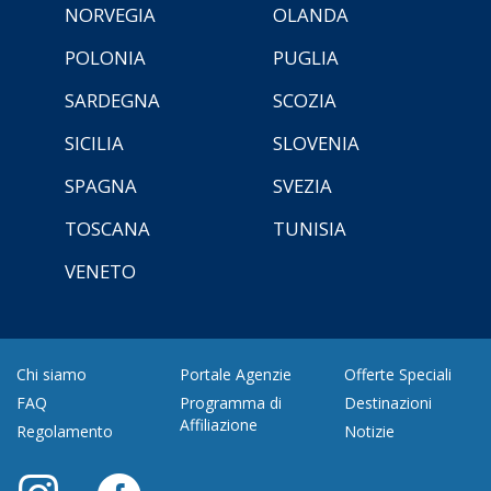
NORVEGIA
OLANDA
POLONIA
PUGLIA
SARDEGNA
SCOZIA
SICILIA
SLOVENIA
SPAGNA
SVEZIA
TOSCANA
TUNISIA
VENETO
Chi siamo
Portale Agenzie
Offerte Speciali
FAQ
Programma di
Destinazioni
Affiliazione
Regolamento
Notizie