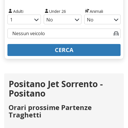
Adulti
Under 26
Animali
CERCA
Positano Jet Sorrento -
Positano
Orari prossime Partenze
Traghetti