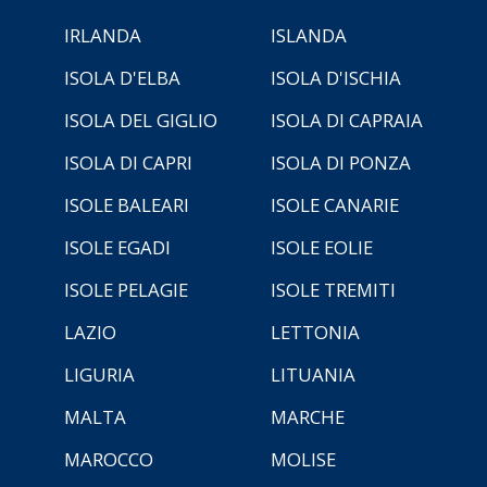
IRLANDA
ISLANDA
ISOLA D'ELBA
ISOLA D'ISCHIA
ISOLA DEL GIGLIO
ISOLA DI CAPRAIA
ISOLA DI CAPRI
ISOLA DI PONZA
ISOLE BALEARI
ISOLE CANARIE
ISOLE EGADI
ISOLE EOLIE
ISOLE PELAGIE
ISOLE TREMITI
LAZIO
LETTONIA
LIGURIA
LITUANIA
MALTA
MARCHE
MAROCCO
MOLISE