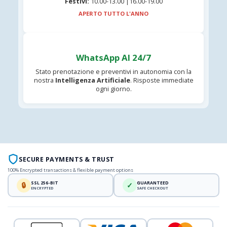
Festivi:
10.00-13.00 |16.00-19.00
APERTO TUTTO L'ANNO
WhatsApp AI 24/7
Stato prenotazione e preventivi in autonomia con la
nostra
Intelligenza Artificiale
. Risposte immediate
ogni giorno.
SECURE PAYMENTS & TRUST
100% Encrypted transactions & flexible payment options
SSL 256-BIT
GUARANTEED
🔒
✓
ENCRYPTED
SAFE CHECKOUT