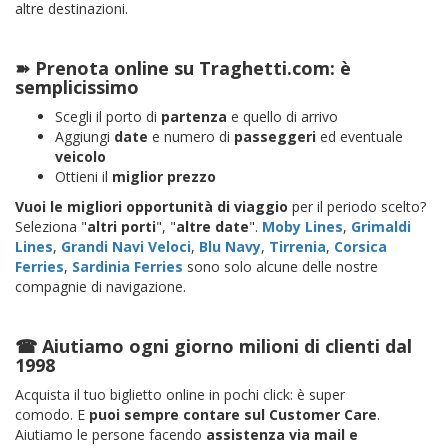
altre destinazioni.
➽ Prenota online su
Traghetti.com
: è
semplicissimo
Scegli il porto di
partenza
e quello di arrivo
Aggiungi
date
e numero di
passeggeri
ed eventuale
veicolo
Ottieni il
miglior prezzo
Vuoi le migliori opportunità di viaggio
per il periodo scelto?
Seleziona "
altri porti
", "
altre date
".
Moby Lines
,
Grimaldi
Lines
,
Grandi Navi Veloci
,
Blu Navy
,
Tirrenia
,
Corsica
Ferries
,
Sardinia Ferries
sono solo alcune delle nostre
compagnie di navigazione.
☎︎ Aiutiamo ogni giorno milioni di clienti dal
1998
Acquista il tuo biglietto online in pochi click: è super
comodo. E
puoi sempre contare sul Customer Care
.
Aiutiamo le persone facendo
assistenza via mail e