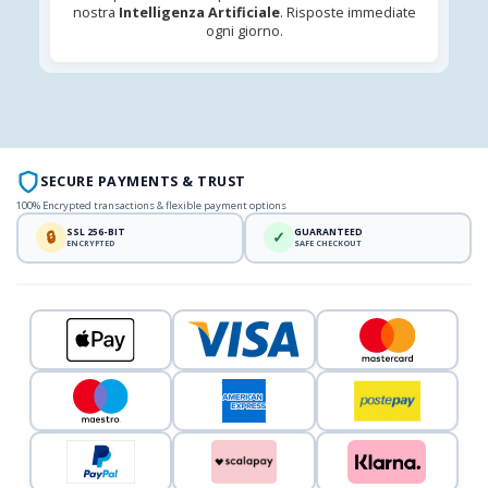
nostra
Intelligenza Artificiale
. Risposte immediate
ogni giorno.
SECURE PAYMENTS & TRUST
100% Encrypted transactions & flexible payment options
SSL 256-BIT
GUARANTEED
🔒
✓
ENCRYPTED
SAFE CHECKOUT