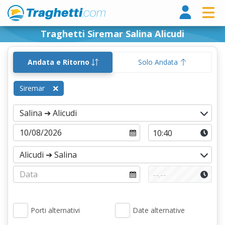
Tragh
Traghetti Siremar Salina Alicudi
Andata e Ritorno
Solo Andata
Siremar
Porti alternativi
Date alternative