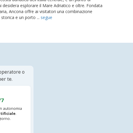
 desidera esplorare il Mare Adriatico e oltre. Fondata
naria, Ancona offre ai visitatori una combinazione
 storica e un porto ...
segue
 operatore o
er te.
/7
 in autonomia
tificiale
.
iorno.