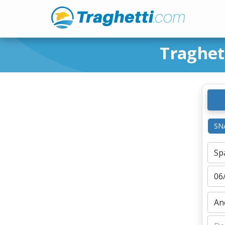
Traghet
SN