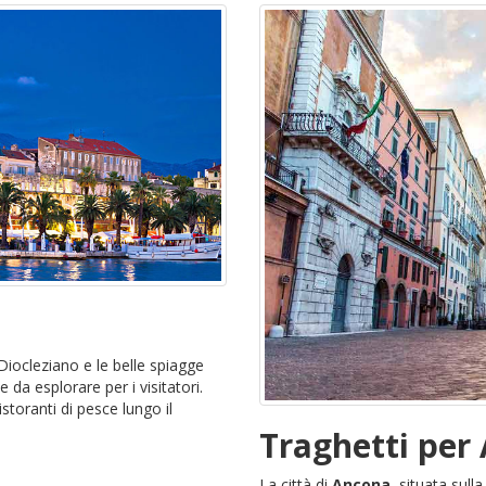
Diocleziano e le belle spiagge
 da esplorare per i visitatori.
 ristoranti di pesce lungo il
Traghetti per
La città di
Ancona
, situata sulla