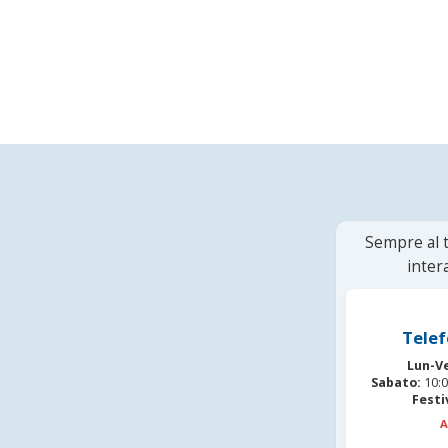
Sempre al t
inter
Telef
Lun-V
Sabato:
10:0
Festi
A