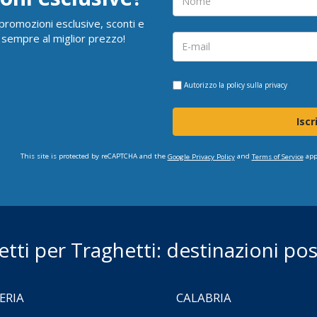
i promozioni esclusive, sconti e
 sempre al miglior prezzo!
Autorizzo la
policy sulla privacy
Iscr
This site is protected by reCAPTCHA and the
and
app
Google Privacy Policy
Terms of Service
ietti per Traghetti: destinazioni poss
ERIA
CALABRIA