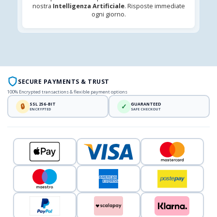
nostra
Intelligenza Artificiale
. Risposte immediate
ogni giorno.
SECURE PAYMENTS & TRUST
100% Encrypted transactions & flexible payment options
SSL 256-BIT
GUARANTEED
🔒
✓
ENCRYPTED
SAFE CHECKOUT