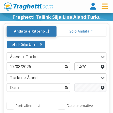
Tragh
Traghetti Tallink Silja Line Åland Turku
Andata e Ritorno
Solo Andata
Tallink Silja Line
Porti alternativi
Date alternative