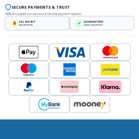
SECURE PAYMENTS & TRUST
100% Encrypted transactions & flexible payment options
SSL 256-BIT
GUARANTEED
🔒
✓
ENCRYPTED
SAFE CHECKOUT