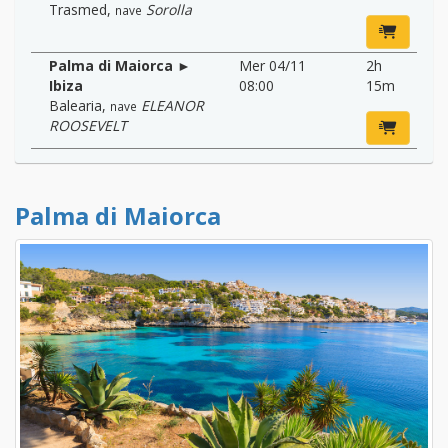
Trasmed
,
Sorolla
nave
Palma di Maiorca ►
Mer 04/11
2h
Ibiza
08:00
15m
Balearia
,
ELEANOR
nave
ROOSEVELT
Palma di Maiorca