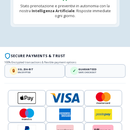
Stato prenotazione e preventivi in autonomia con la
nostra
Intelligenza Artificiale
. Risposte immediate
ogni giorno.
SECURE PAYMENTS & TRUST
100% Encrypted transactions & flexible payment options
SSL 256-BIT
GUARANTEED
🔒
✓
ENCRYPTED
SAFE CHECKOUT