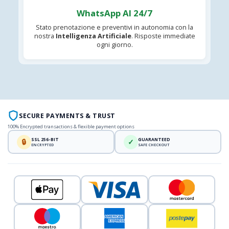
WhatsApp AI 24/7
Stato prenotazione e preventivi in autonomia con la
nostra
Intelligenza Artificiale
. Risposte immediate
ogni giorno.
SECURE PAYMENTS & TRUST
100% Encrypted transactions & flexible payment options
SSL 256-BIT
GUARANTEED
🔒
✓
ENCRYPTED
SAFE CHECKOUT