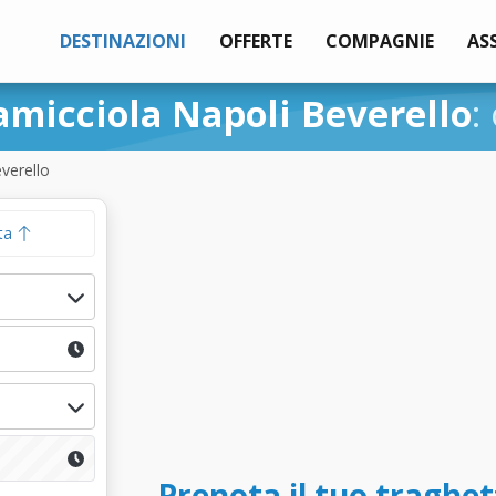
DESTINAZIONI
OFFERTE
COMPAGNIE
AS
amicciola Napoli Beverello
:
verello
ta
Prenota il tuo traghet