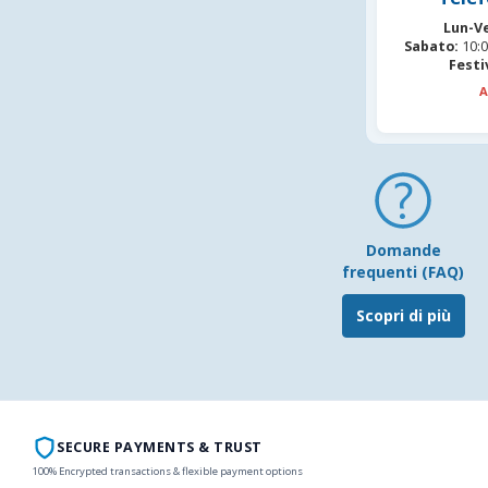
Lun-V
Sabato:
10:0
Festi
A
Domande
frequenti (FAQ)
Scopri di più
SECURE PAYMENTS & TRUST
100% Encrypted transactions & flexible payment options