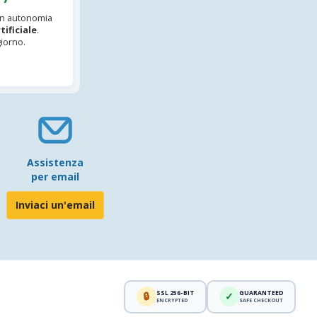
 in autonomia
tificiale
.
iorno.
Assistenza
per email
Inviaci un'email
SSL 256-BIT
GUARANTEED
🔒
✓
ENCRYPTED
SAFE CHECKOUT