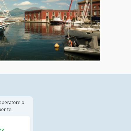
 operatore o
er te.
/7