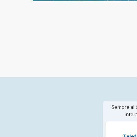
Sempre al t
inter
Telef