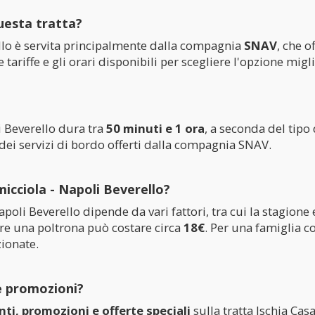
uesta tratta?
ello è servita principalmente dalla compagnia
SNAV
, che o
ariffe e gli orari disponibili per scegliere l'opzione migli
i Beverello dura tra
50 minuti e 1 ora
, a seconda del tipo
e dei servizi di bordo offerti dalla compagnia SNAV.
icciola - Napoli Beverello?
poli Beverello dipende da vari fattori, tra cui la stagione e
re una poltrona può costare circa
18€
. Per una famiglia c
zionate.
e promozioni?
nti, promozioni e offerte speciali
sulla tratta Ischia Cas