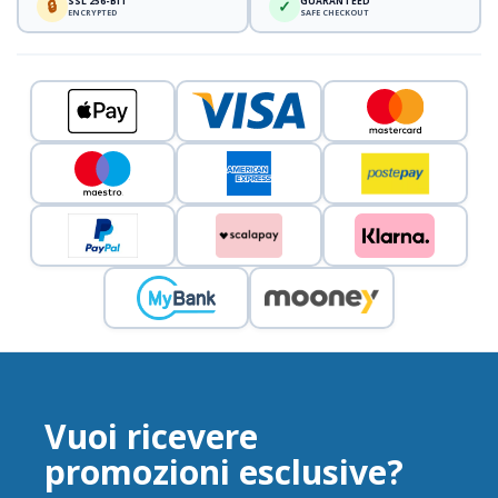
SSL 256-BIT
GUARANTEED
🔒
✓
ENCRYPTED
SAFE CHECKOUT
Vuoi ricevere
promozioni esclusive?