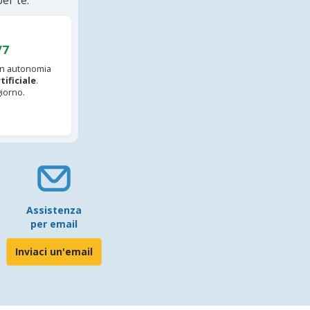
er te.
/7
 in autonomia
tificiale
.
iorno.
Assistenza
per email
Inviaci un'email