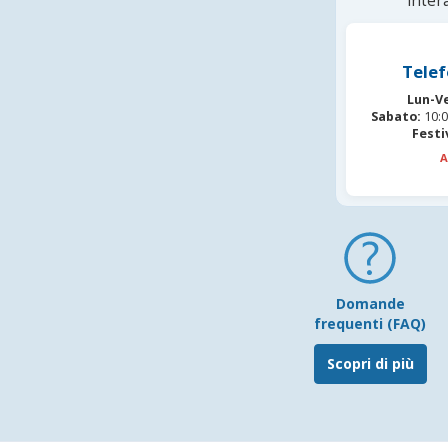
inter
Telef
Lun-V
Sabato:
10:0
Festi
A
Domande
frequenti (FAQ)
Scopri di più