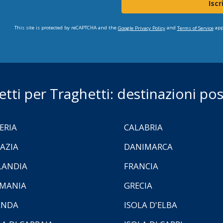
Iscr
This site is protected by reCAPTCHA and the
and
app
Google Privacy Policy
Terms of Service
ietti per Traghetti: destinazioni poss
ERIA
CALABRIA
AZIA
DANIMARCA
LANDIA
FRANCIA
MANIA
GRECIA
ANDA
ISOLA D'ELBA