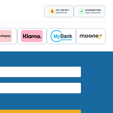
SSL 256-BIT
GUARANTEED
🔒
✓
ENCRYPTED
SAFE CHECKOUT