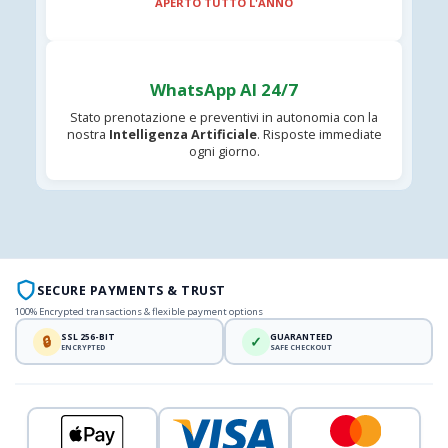
APERTO TUTTO L'ANNO
WhatsApp AI 24/7
Stato prenotazione e preventivi in autonomia con la
nostra
Intelligenza Artificiale
. Risposte immediate
ogni giorno.
SECURE PAYMENTS & TRUST
100% Encrypted transactions & flexible payment options
SSL 256-BIT
GUARANTEED
🔒
✓
ENCRYPTED
SAFE CHECKOUT