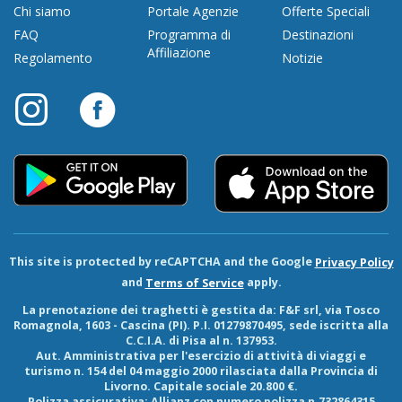
Chi siamo
Portale Agenzie
Offerte Speciali
FAQ
Programma di
Destinazioni
Affiliazione
Regolamento
Notizie
This site is protected by reCAPTCHA and the Google
Privacy Policy
and
apply.
Terms of Service
La prenotazione dei traghetti è gestita da:
F&F srl
, via Tosco
Romagnola, 1603 - Cascina (PI). P.I. 01279870495, sede iscritta alla
C.C.I.A. di Pisa al n. 137953.
Aut. Amministrativa per l'esercizio di attività di viaggi e
turismo n. 154 del 04 maggio 2000 rilasciata dalla Provincia di
Livorno. Capitale sociale 20.800 €.
Polizza assicurativa: Allianz con numero polizza n.732864315