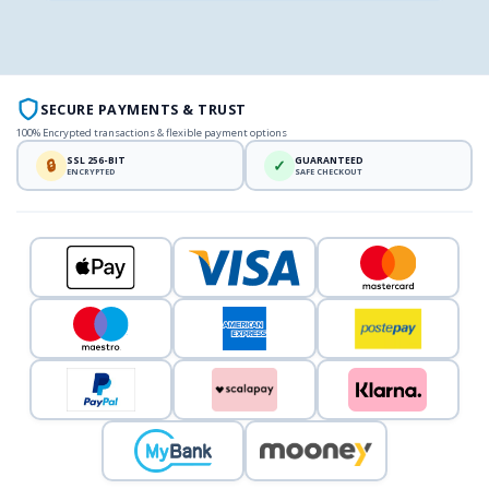
SECURE PAYMENTS & TRUST
100% Encrypted transactions & flexible payment options
SSL 256-BIT
GUARANTEED
🔒
✓
ENCRYPTED
SAFE CHECKOUT