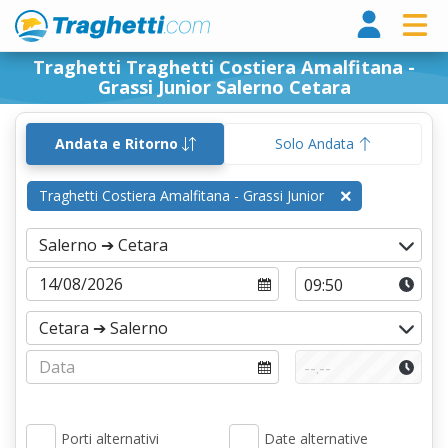
Tragh
Traghetti Traghetti Costiera Amalfitana -
Grassi Junior Salerno Cetara
Andata e Ritorno
Solo Andata
Traghetti Costiera Amalfitana - Grassi Junior
Porti alternativi
Date alternative