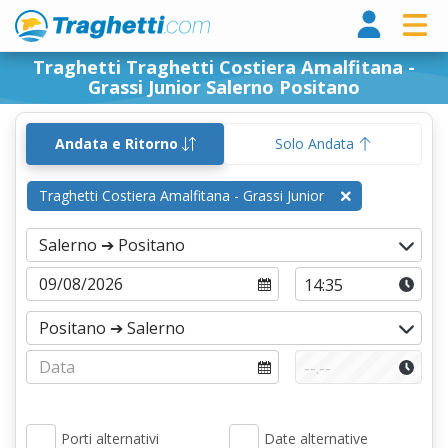
Tragh
Traghetti Traghetti Costiera Amalfitana -
Grassi Junior Salerno Positano
Andata e Ritorno
Solo Andata
Traghetti Costiera Amalfitana - Grassi Junior
Porti alternativi
Date alternative