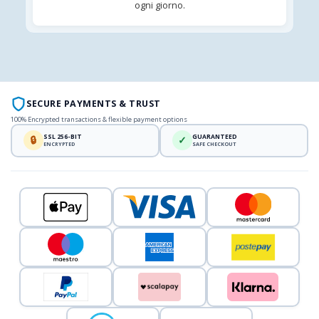
ogni giorno.
SECURE PAYMENTS & TRUST
100% Encrypted transactions & flexible payment options
SSL 256-BIT
GUARANTEED
🔒
✓
ENCRYPTED
SAFE CHECKOUT