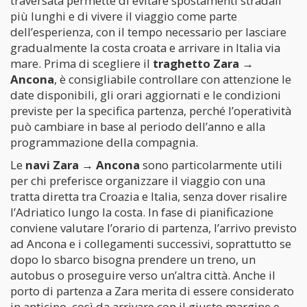
traversata permette di evitare spostamenti stradali
più lunghi e di vivere il viaggio come parte
dell’esperienza, con il tempo necessario per lasciare
gradualmente la costa croata e arrivare in Italia via
mare. Prima di scegliere il
traghetto Zara →
Ancona
, è consigliabile controllare con attenzione le
date disponibili, gli orari aggiornati e le condizioni
previste per la specifica partenza, perché l’operatività
può cambiare in base al periodo dell’anno e alla
programmazione della compagnia.
Le
navi Zara → Ancona
sono particolarmente utili
per chi preferisce organizzare il viaggio con una
tratta diretta tra Croazia e Italia, senza dover risalire
l’Adriatico lungo la costa. In fase di pianificazione
conviene valutare l’orario di partenza, l’arrivo previsto
ad Ancona e i collegamenti successivi, soprattutto se
dopo lo sbarco bisogna prendere un treno, un
autobus o proseguire verso un’altra città. Anche il
porto di partenza a Zara merita di essere considerato
in anticipo, così da arrivare con il giusto margine e