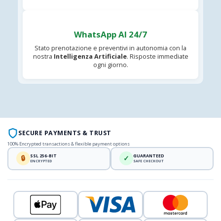
WhatsApp AI 24/7
Stato prenotazione e preventivi in autonomia con la
nostra
Intelligenza Artificiale
. Risposte immediate
ogni giorno.
SECURE PAYMENTS & TRUST
100% Encrypted transactions & flexible payment options
SSL 256-BIT
GUARANTEED
🔒
✓
ENCRYPTED
SAFE CHECKOUT