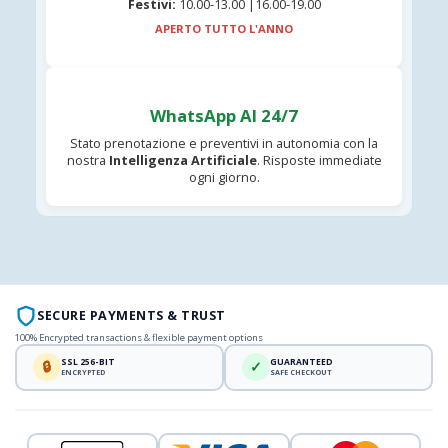
Festivi:
10.00-13.00 |16.00-19.00
APERTO TUTTO L'ANNO
WhatsApp AI 24/7
Stato prenotazione e preventivi in autonomia con la
nostra
Intelligenza Artificiale
. Risposte immediate
ogni giorno.
SECURE PAYMENTS & TRUST
100% Encrypted transactions & flexible payment options
SSL 256-BIT
GUARANTEED
🔒
✓
ENCRYPTED
SAFE CHECKOUT