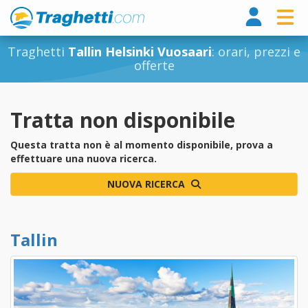
Tragh
Traghetti
Tallin Helsinki Vuosaari
: orari, prezzi e
offerte
Tratta non disponibile
Questa tratta non è al momento disponibile, prova a
effettuare una nuova ricerca.
NUOVA RICERCA
Tallin