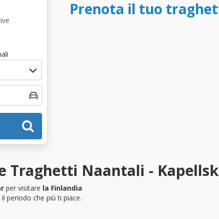
Prenota il tuo traghet
ive
ali
 Traghetti Naantali - Kapells
ar
per visitare
la Finlandia
l periodo che più ti piace.