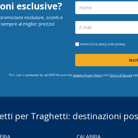
oni esclusive?
i promozioni esclusive, sconti e
 sempre al miglior prezzo!
Autorizzo la
policy sulla privacy
Iscr
This site is protected by reCAPTCHA and the
and
app
Google Privacy Policy
Terms of Service
ietti per Traghetti: destinazioni poss
ERIA
CALABRIA