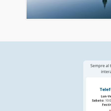
Sempre al t
inter
Telef
Lun-V
Sabato:
10:0
Festi
A