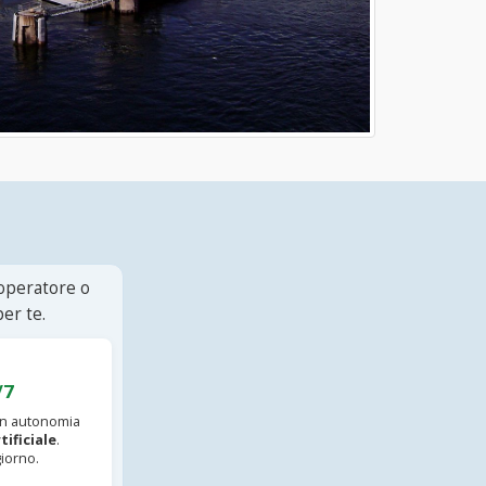
 operatore o
er te.
/7
 in autonomia
tificiale
.
iorno.