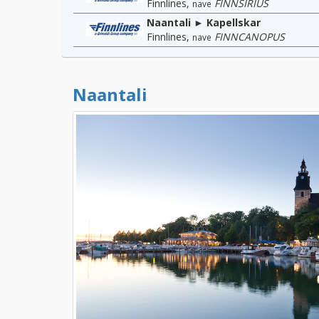
Finnlines
,
FINNSIRIUS
nave
Naantali ► Kapellskar
Finnlines
,
FINNCANOPUS
nave
Naantali