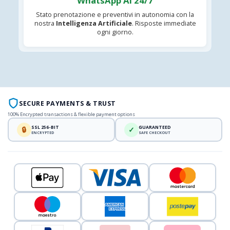
WhatsApp AI 24/7
Stato prenotazione e preventivi in autonomia con la
nostra
Intelligenza Artificiale
. Risposte immediate
ogni giorno.
SECURE PAYMENTS & TRUST
100% Encrypted transactions & flexible payment options
SSL 256-BIT
GUARANTEED
🔒
✓
ENCRYPTED
SAFE CHECKOUT