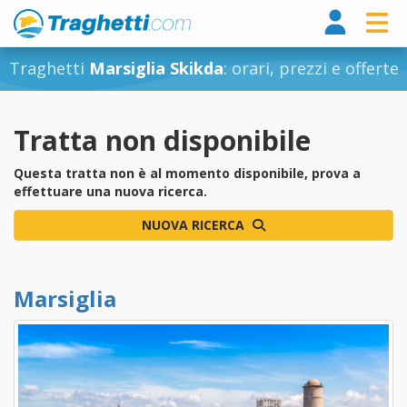
Tragh
Traghetti
Marsiglia Skikda
: orari, prezzi e offerte
Tratta non disponibile
Questa tratta non è al momento disponibile, prova a
effettuare una nuova ricerca.
NUOVA RICERCA
Marsiglia