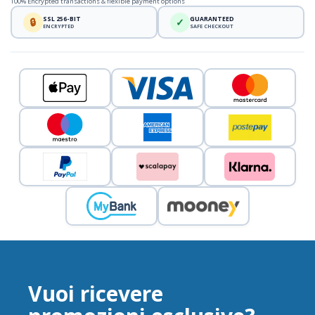
100% Encrypted transactions & flexible payment options
SSL 256-BIT
GUARANTEED
🔒
✓
ENCRYPTED
SAFE CHECKOUT
Vuoi ricevere