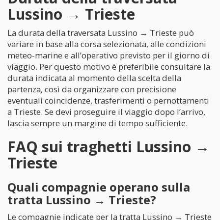
Lussino → Trieste
La durata della traversata Lussino → Trieste può
variare in base alla corsa selezionata, alle condizioni
meteo-marine e all’operativo previsto per il giorno di
viaggio. Per questo motivo è preferibile consultare la
durata indicata al momento della scelta della
partenza, così da organizzare con precisione
eventuali coincidenze, trasferimenti o pernottamenti
a Trieste. Se devi proseguire il viaggio dopo l’arrivo,
lascia sempre un margine di tempo sufficiente.
FAQ sui traghetti Lussino →
Trieste
Quali compagnie operano sulla
tratta Lussino → Trieste?
Le compagnie indicate per la tratta Lussino → Trieste