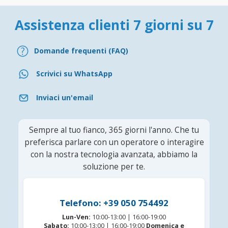
Assistenza clienti 7 giorni su 7
Domande frequenti (FAQ)
Scrivici su WhatsApp
Inviaci un'email
Sempre al tuo fianco, 365 giorni l'anno. Che tu
preferisca parlare con un operatore o interagire
con la nostra tecnologia avanzata, abbiamo la
soluzione per te.
Telefono: +39 050 754492
Lun-Ven:
10:00-13:00 | 16:00-19:00
Sabato:
10:00-13:00 | 16:00-19:00
Domenica e