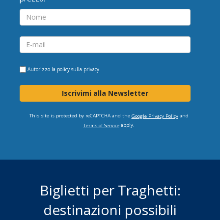
Autorizzo la
policy sulla privacy
Iscrivimi alla Newsletter
This site is protected by reCAPTCHA and the
and
Google Privacy Policy
apply.
Terms of Service
Biglietti per Traghetti:
destinazioni possibili