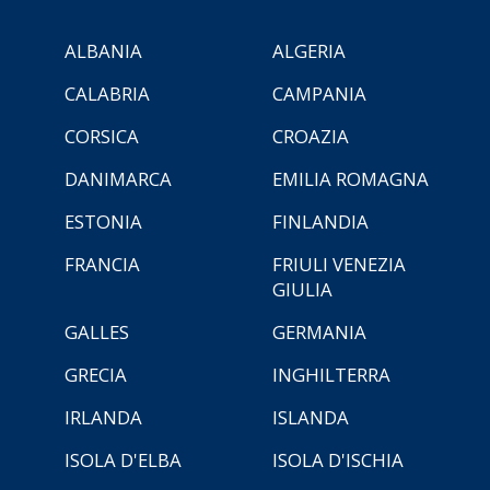
ALBANIA
ALGERIA
CALABRIA
CAMPANIA
CORSICA
CROAZIA
DANIMARCA
EMILIA ROMAGNA
ESTONIA
FINLANDIA
FRANCIA
FRIULI VENEZIA
GIULIA
GALLES
GERMANIA
GRECIA
INGHILTERRA
IRLANDA
ISLANDA
ISOLA D'ELBA
ISOLA D'ISCHIA