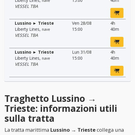
Liberty Lines
,
15:00
40m
nave
VESSEL TBA
Lussino ► Trieste
Ven 28/08
4h
Liberty Lines
,
15:00
40m
nave
VESSEL TBA
Lussino ► Trieste
Lun 31/08
4h
Liberty Lines
,
15:00
40m
nave
VESSEL TBA
Traghetto Lussino →
Trieste: informazioni utili
sulla tratta
La tratta marittima
Lussino → Trieste
collega una