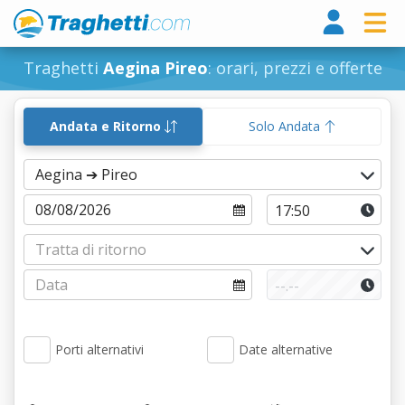
Tragh
Traghetti
Aegina Pireo
: orari, prezzi e offerte
Andata e Ritorno
Solo Andata
Porti alternativi
Date alternative