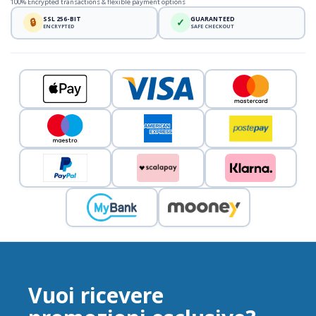
100% Encrypted transactions & flexible payment options
SSL 256-BIT
GUARANTEED
🔒
✓
ENCRYPTED
SAFE CHECKOUT
Vuoi ricevere