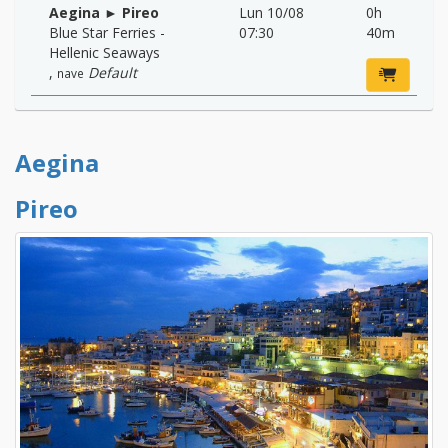
Aegina ► Pireo
Lun 10/08
0h
Blue Star Ferries -
07:30
40m
Hellenic Seaways
,
Default
nave
Aegina
Pireo