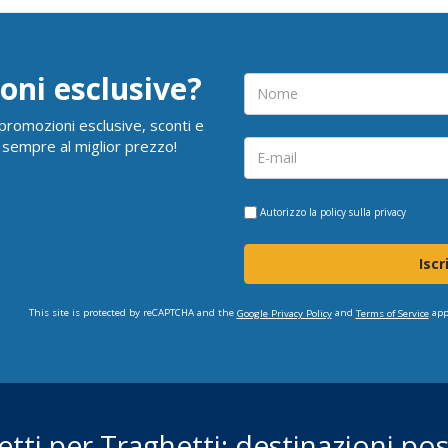
oni esclusive?
i promozioni esclusive, sconti e
 sempre al miglior prezzo!
Autorizzo la
policy sulla privacy
Iscr
This site is protected by reCAPTCHA and the
and
app
Google Privacy Policy
Terms of Service
ietti per Traghetti: destinazioni poss