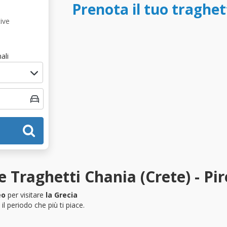
Prenota il tuo traghet
ive
ali
 Traghetti Chania (Crete) - Pi
eo
per visitare
la Grecia
l periodo che più ti piace.