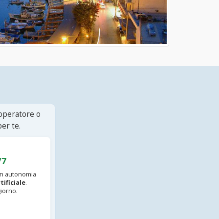
 operatore o
er te.
/7
 in autonomia
tificiale
.
iorno.