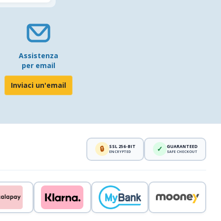
Assistenza
per email
Inviaci un'email
SSL 256-BIT
GUARANTEED
🔒
✓
ENCRYPTED
SAFE CHECKOUT