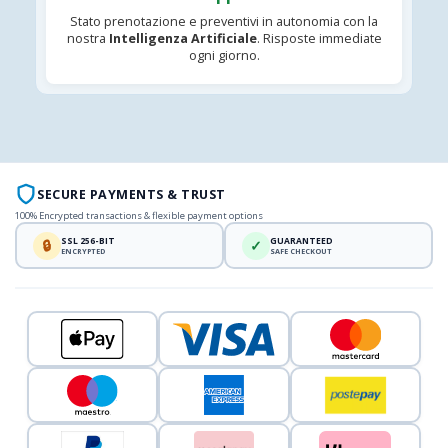
Stato prenotazione e preventivi in autonomia con la
nostra
Intelligenza Artificiale
. Risposte immediate
ogni giorno.
SECURE PAYMENTS & TRUST
100% Encrypted transactions & flexible payment options
SSL 256-BIT
GUARANTEED
🔒
✓
ENCRYPTED
SAFE CHECKOUT