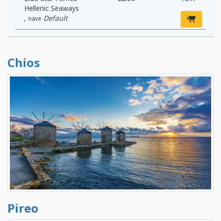
Hellenic Seaways
,
Default
nave
Chios
Pireo