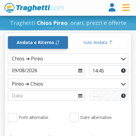
Tragh
Traghetti
Chios Pireo
: orari, prezzi e offerte
Andata e Ritorno
Solo Andata
Porti alternativi
Date alternative