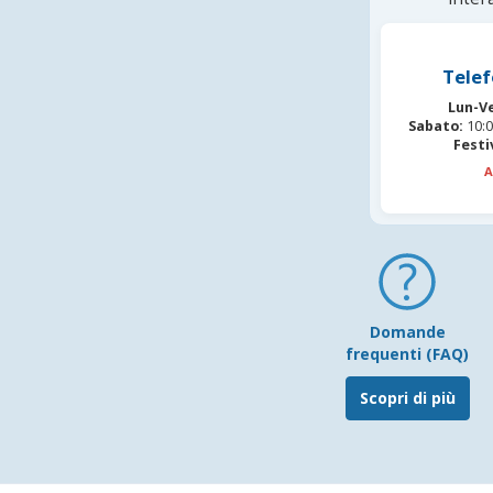
Telef
Lun-V
Sabato:
10:0
Festi
A
Domande
frequenti (FAQ)
Scopri di più