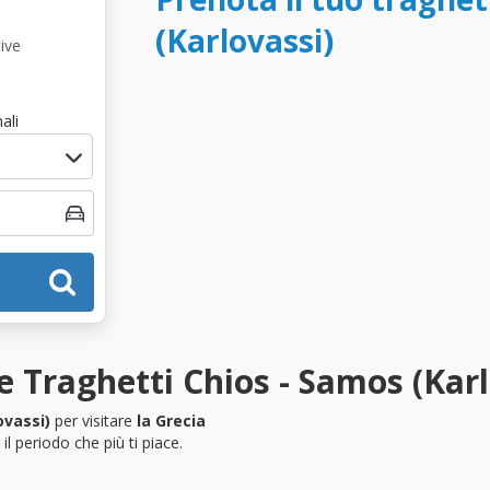
(Karlovassi)
ive
ali
 Traghetti Chios - Samos (Karl
ovassi)
per visitare
la Grecia
l periodo che più ti piace.