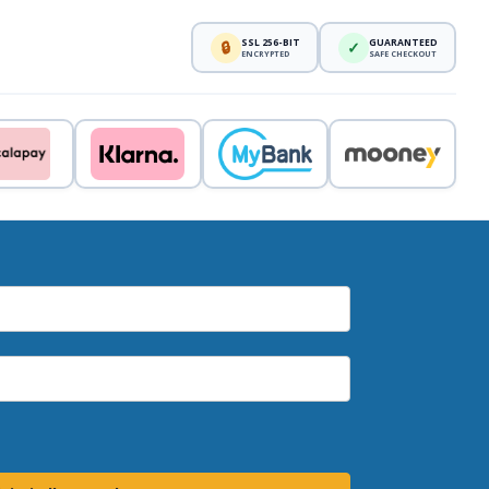
SSL 256-BIT
GUARANTEED
🔒
✓
ENCRYPTED
SAFE CHECKOUT