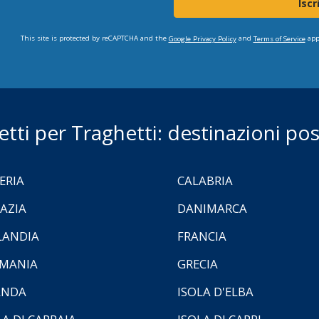
Iscr
This site is protected by reCAPTCHA and the
and
app
Google Privacy Policy
Terms of Service
ietti per Traghetti: destinazioni poss
ERIA
CALABRIA
AZIA
DANIMARCA
LANDIA
FRANCIA
MANIA
GRECIA
ANDA
ISOLA D'ELBA