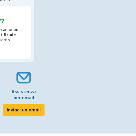
/7
 in autonomia
tificiale
.
iorno.
Assistenza
per email
Inviaci un'email