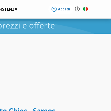
SISTENZA
Accedi
 prezzi e offerte
tto Chios - Samos