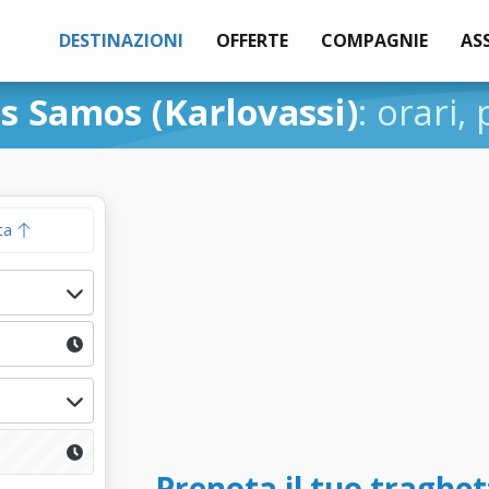
DESTINAZIONI
OFFERTE
COMPAGNIE
AS
s Samos (Karlovassi)
: orari,
ta
Prenota il tuo traghe