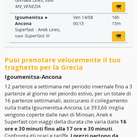
Grimaldi Lines
,
nave
MV_VENEZIA
Igoumenitsa ►
Ven 14/08
16h
Ancona
00:15
15m
Superfast - Anek Lines
,
Superfast III
nave
Puoi prenotare velocemente il tuo
traghetto per la Grecia
Igoumenitsa-Ancona
12 partenze a settimana nel periodo invernale fino a 3
partenze al giorno nel peiordo estivo, per un totale di
16 partenze settimanali, assicurano il collegamento
sulla tratta Igoumenitsa-Ancona. Le 393,66 miglia
vengono coperte dalle navi di Minoan, Anek e
Superfast con viaggi della durata che varia dalle
16
ore e 30 minuti fino alla 17 ore e 30 minuti
.
Confronta gli orari e tariffe.
I prezzi partono da