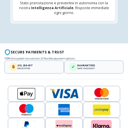
Stato prenotazione e preventivi in autonomia con la
nostra
Intelligenza Artificiale
. Risposte immediate
ogni giorno.
SECURE PAYMENTS & TRUST
100% Encrypted transactions & flexible payment options
SSL 256-BIT
GUARANTEED
🔒
✓
ENCRYPTED
SAFE CHECKOUT