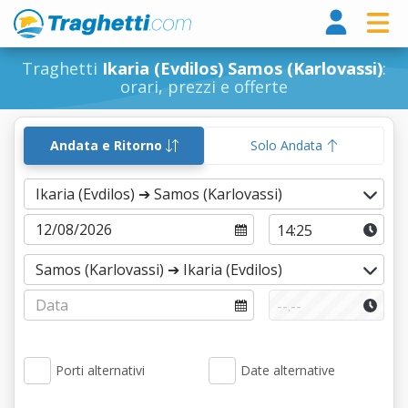
Tragh
Traghetti
Ikaria (Evdilos) Samos (Karlovassi)
:
orari, prezzi e offerte
Andata e Ritorno
Solo Andata
Porti alternativi
Date alternative