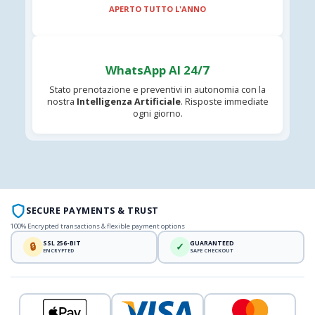
APERTO TUTTO L'ANNO
WhatsApp AI 24/7
Stato prenotazione e preventivi in autonomia con la
nostra
Intelligenza Artificiale
. Risposte immediate
ogni giorno.
SECURE PAYMENTS & TRUST
100% Encrypted transactions & flexible payment options
SSL 256-BIT
GUARANTEED
🔒
✓
ENCRYPTED
SAFE CHECKOUT