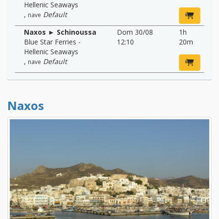
Hellenic Seaways
,
Default
nave
Naxos ► Schinoussa
Dom 30/08
1h
Blue Star Ferries -
12:10
20m
Hellenic Seaways
,
Default
nave
Naxos