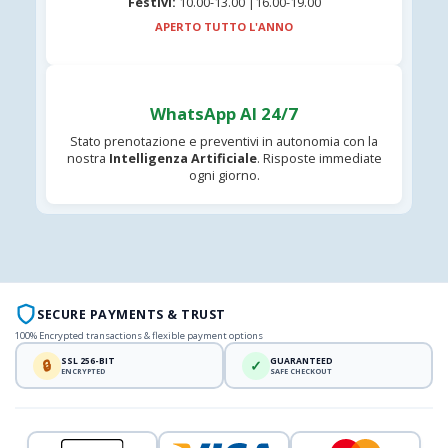
Festivi:
10.00-13.00 |16.00-19.00
APERTO TUTTO L'ANNO
WhatsApp AI 24/7
Stato prenotazione e preventivi in autonomia con la
nostra
Intelligenza Artificiale
. Risposte immediate
ogni giorno.
SECURE PAYMENTS & TRUST
100% Encrypted transactions & flexible payment options
SSL 256-BIT
GUARANTEED
🔒
✓
ENCRYPTED
SAFE CHECKOUT