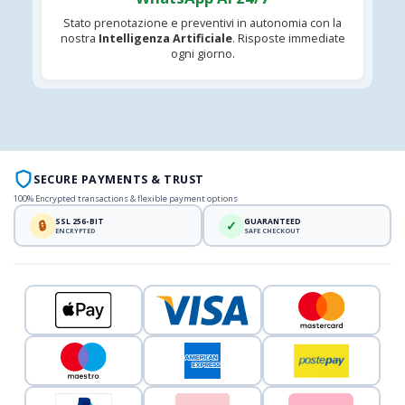
Stato prenotazione e preventivi in autonomia con la
nostra
Intelligenza Artificiale
. Risposte immediate
ogni giorno.
SECURE PAYMENTS & TRUST
100% Encrypted transactions & flexible payment options
SSL 256-BIT
GUARANTEED
🔒
✓
ENCRYPTED
SAFE CHECKOUT