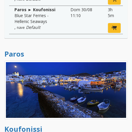
Paros ► Koufonissi
Dom 30/08
3h
Blue Star Ferries -
11:10
5m
Hellenic Seaways
,
Default
nave
Paros
Koufonissi