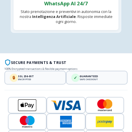
WhatsApp AI 24/7
Stato prenotazione e preventivi in autonomia con la
nostra
Intelligenza Artificiale
. Risposte immediate
ogni giorno.
SECURE PAYMENTS & TRUST
100% Encrypted transactions & flexible payment options
SSL 256-BIT
GUARANTEED
🔒
✓
ENCRYPTED
SAFE CHECKOUT