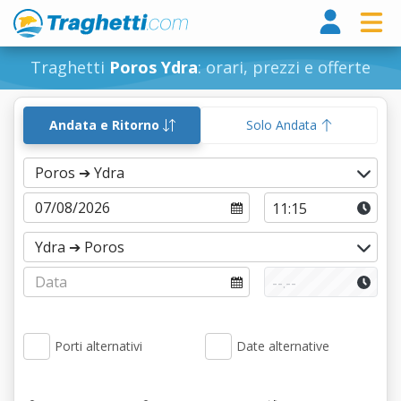
Tragh
Traghetti
Poros Ydra
: orari, prezzi e offerte
Andata e Ritorno
Solo Andata
Porti alternativi
Date alternative