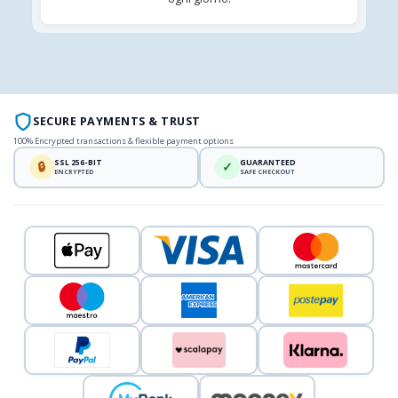
SECURE PAYMENTS & TRUST
100% Encrypted transactions & flexible payment options
SSL 256-BIT
GUARANTEED
🔒
✓
ENCRYPTED
SAFE CHECKOUT