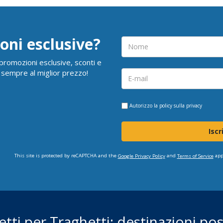
oni esclusive?
i promozioni esclusive, sconti e
 sempre al miglior prezzo!
Autorizzo la
policy sulla privacy
Iscr
This site is protected by reCAPTCHA and the
and
app
Google Privacy Policy
Terms of Service
ietti per Traghetti: destinazioni poss