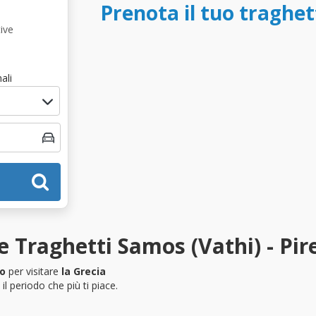
Prenota il tuo traghet
ive
ali
 Traghetti Samos (Vathi) - Pir
eo
per visitare
la Grecia
l periodo che più ti piace.