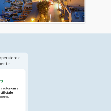
 operatore o
er te.
/7
 in autonomia
tificiale
.
iorno.