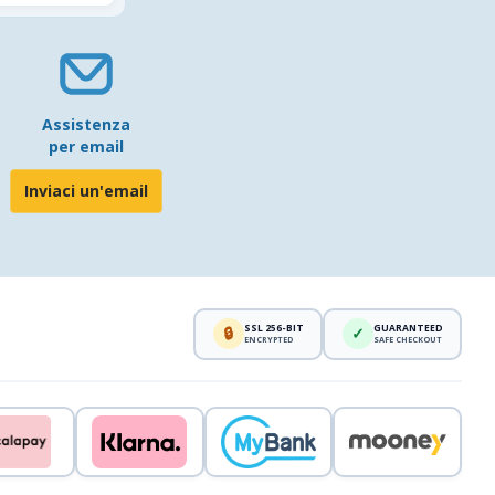
Assistenza
per email
Inviaci un'email
SSL 256-BIT
GUARANTEED
🔒
✓
ENCRYPTED
SAFE CHECKOUT