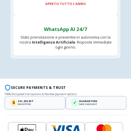
APERTO TUTTO L'ANNO
WhatsApp AI 24/7
Stato prenotazione e preventivi in autonomia con la
nostra
Intelligenza Artificiale
. Risposte immediate
ogni giorno.
SECURE PAYMENTS & TRUST
100% Encrypted transactions & flexible payment options
SSL 256-BIT
GUARANTEED
🔒
✓
ENCRYPTED
SAFE CHECKOUT