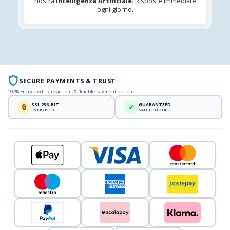
nostra
Intelligenza Artificiale
. Risposte immediate
ogni giorno.
SECURE PAYMENTS & TRUST
100% Encrypted transactions & flexible payment options
SSL 256-BIT
GUARANTEED
🔒
✓
ENCRYPTED
SAFE CHECKOUT