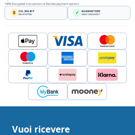
100% Encrypted transactions & flexible payment options
SSL 256-BIT
GUARANTEED
🔒
✓
ENCRYPTED
SAFE CHECKOUT
Vuoi ricevere