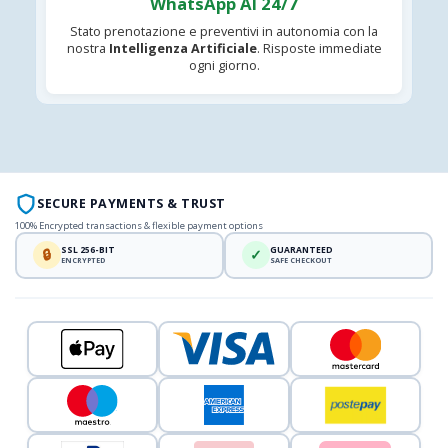
WhatsApp AI 24/7
Stato prenotazione e preventivi in autonomia con la
nostra
Intelligenza Artificiale
. Risposte immediate
ogni giorno.
SECURE PAYMENTS & TRUST
100% Encrypted transactions & flexible payment options
SSL 256-BIT
GUARANTEED
🔒
✓
ENCRYPTED
SAFE CHECKOUT