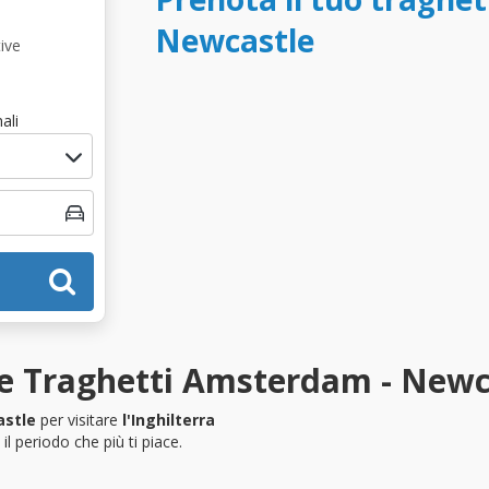
Newcastle
ive
ali
ze Traghetti Amsterdam - Newc
stle
per visitare
l'Inghilterra
l periodo che più ti piace.