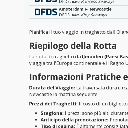
DFDS
,
Princess Seaways
nave
Amsterdam ► Newcastle
DFDS
,
King Seaways
nave
Pianifica il tuo viaggio in traghetto dall'Ola
Riepilogo della Rotta
La rotta di traghetto da
IJmuiden (Paesi Bas
viaggia tra l'Europa continentale e il Regno 
Informazioni Pratiche e
Durata del Viaggio:
La traversata dura circ
Newcastle la mattina seguente.
Prezzi dei Traghetti:
Il costo di un bigliett
Stagione:
I prezzi sono più alti durante
Anticipo della prenotazione:
Prenotar
Tipo di cabina:
È altamente consigliata 