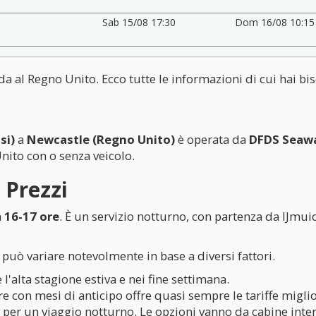
Sab 15/08 17:30
Dom 16/08 10:15
nda al Regno Unito. Ecco tutte le informazioni di cui hai bi
si)
a
Newcastle (Regno Unito)
è operata da
DFDS Seaw
Unito con o senza veicolo.
 Prezzi
a
16-17 ore
. È un servizio notturno, con partenza da IJmui
o può variare notevolmente in base a diversi fattori.
 l'alta stagione estiva e nei fine settimana.
e con mesi di anticipo offre quasi sempre le tariffe miglio
per un viaggio notturno. Le opzioni vanno da cabine intern