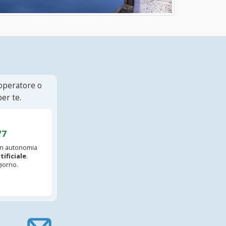
 operatore o
er te.
/7
 in autonomia
tificiale
.
iorno.