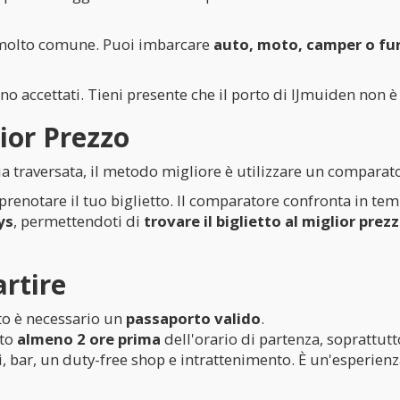
e molto comune. Puoi imbarcare
auto, moto, camper o fu
no accettati. Tieni presente che il porto di IJmuiden non è
ior Prezzo
tua traversata, il metodo migliore è utilizzare un comparato
prenotare il tuo biglietto. Il comparatore confronta in temp
ys
, permettendoti di
trovare il biglietto al miglior prez
rtire
to è necessario un
passaporto valido
.
rto
almeno 2 ore prima
dell'orario di partenza, soprattutt
i, bar, un duty-free shop e intrattenimento. È un'esperienz