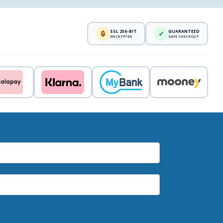
SSL 256-BIT
GUARANTEED
🔒
✓
ENCRYPTED
SAFE CHECKOUT