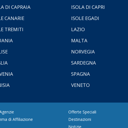
LA DI CAPRAIA
ISOLA DI CAPRI
LE CANARIE
ISOLE EGADI
LE TREMITI
LAZIO
UANIA
MALTA
ISE
NORVEGIA
LIA
SARDEGNA
VENIA
SPAGNA
ISIA
VENETO
 Agenzie
Offerte Speciali
ma di Affiliazione
Destinazioni
Notizie