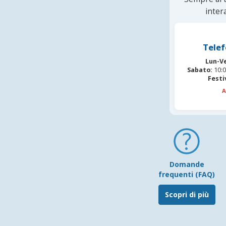
inter
Telef
Lun-V
Sabato:
10:0
Festi
A
Domande
frequenti (FAQ)
Scopri di più