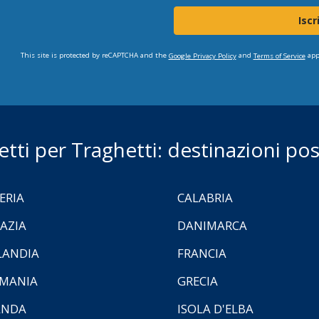
Iscr
This site is protected by reCAPTCHA and the
and
app
Google Privacy Policy
Terms of Service
ietti per Traghetti: destinazioni poss
ERIA
CALABRIA
AZIA
DANIMARCA
LANDIA
FRANCIA
MANIA
GRECIA
ANDA
ISOLA D'ELBA