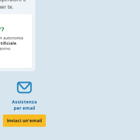
er te.
/7
 in autonomia
tificiale
.
iorno.
Assistenza
per email
Inviaci un'email