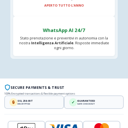
APERTO TUTTO L'ANNO
WhatsApp AI 24/7
Stato prenotazione e preventivi in autonomia con la
nostra
Intelligenza Artificiale
. Risposte immediate
ogni giorno.
SECURE PAYMENTS & TRUST
100% Encrypted transactions & flexible payment options
SSL 256-BIT
GUARANTEED
🔒
✓
ENCRYPTED
SAFE CHECKOUT