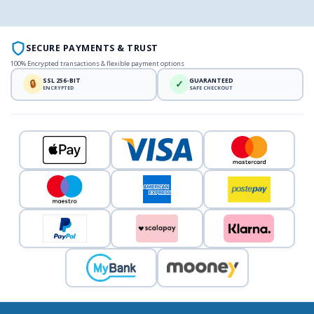
SECURE PAYMENTS & TRUST
100% Encrypted transactions & flexible payment options
SSL 256-BIT
GUARANTEED
🔒
✓
ENCRYPTED
SAFE CHECKOUT