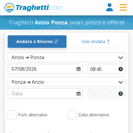
Tragh
Traghetti
Anzio Ponza
: orari, prezzi e offerte
Andata e Ritorno
Solo Andata
Porti alternativi
Date alternative