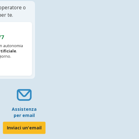
 operatore o
er te.
/7
 in autonomia
tificiale
.
iorno.
Assistenza
per email
Inviaci un'email