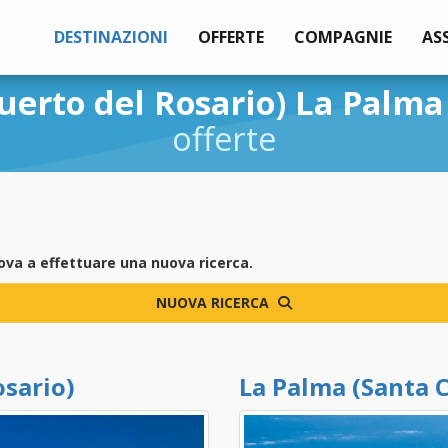
DESTINAZIONI
OFFERTE
COMPAGNIE
AS
uerto del Rosario) La Palma
offerte
ova a effettuare una nuova ricerca.
NUOVA RICERCA
osario)
La Palma (Santa 