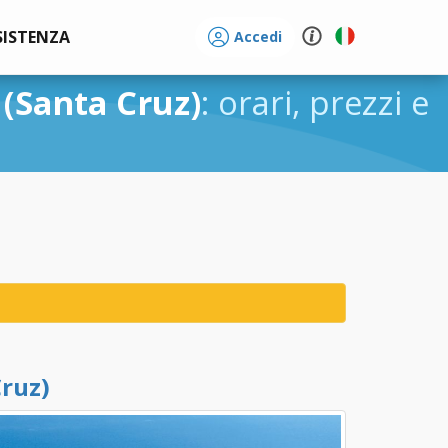
SISTENZA
Accedi
 (Santa Cruz)
: orari, prezzi e
Cruz)