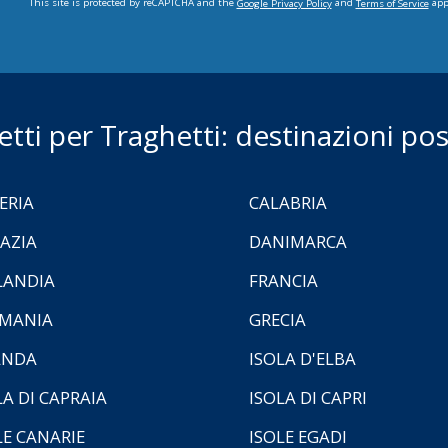
This site is protected by reCAPTCHA and the
and
app
Google Privacy Policy
Terms of Service
ietti per Traghetti: destinazioni poss
ERIA
CALABRIA
AZIA
DANIMARCA
LANDIA
FRANCIA
MANIA
GRECIA
ANDA
ISOLA D'ELBA
LA DI CAPRAIA
ISOLA DI CAPRI
LE CANARIE
ISOLE EGADI