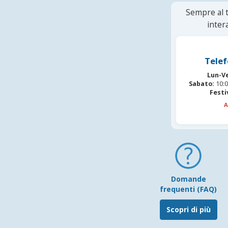
Sempre al t
inter
Telef
Lun-V
Sabato:
10:0
Festi
A
Domande
frequenti (FAQ)
Scopri di più